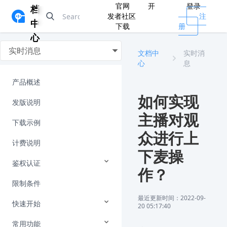
官网
开
登录
档
发者社区
注
中
下载
册
心
实时消息
文档中
实时消
心
息
产品概述
如何实现
发版说明
主播对观
下载示例
众进行上
计费说明
下麦操
鉴权认证
作？
限制条件
最近更新时间：2022-09-
快速开始
20 05:17:40
常用功能