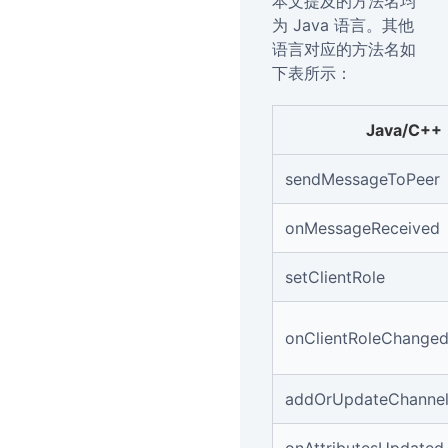
本文提及的方法名均
为 Java 语言。其他
语言对应的方法名如
下表所示：
Java/C++
sendMessageToPeer
onMessageReceived
setClientRole
onClientRoleChange
addOrUpdateChannelA
onAttributesUpdated