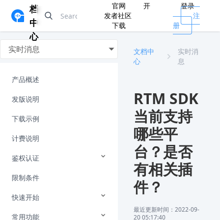
官网
开
登录
档
发者社区
注
中
下载
册
心
实时消息
文档中
实时消
心
息
产品概述
RTM SDK
发版说明
当前支持
下载示例
哪些平
计费说明
台？是否
鉴权认证
有相关插
限制条件
件？
快速开始
最近更新时间：2022-09-
常用功能
20 05:17:40