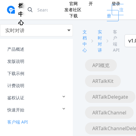
官网
开
登录
档
发者社区
注
中
下载
册
心
实时对讲
文
实
客
档
时
户
v1.
中
对
端
产品概述
心
讲
API
发版说明
API概览
下载示例
ARTalkKit
计费说明
ARTalkDelegate
鉴权认证
快速开始
ARTalkChannel
客户端 API
ARTalkChannelDel