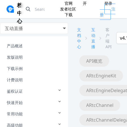
官网
开
登录
档
发者社区
注
中
下载
册
心
互动直播
文
互
客
档
动
户
v4.
中
直
端
产品概述
心
播
API
发版说明
API概览
下载示例
ARtcEngineKit
计费说明
ARtcEngineDelega
鉴权认证
快速开始
ARtcChannel
常用功能
ARtcChannelDeleg
高级功能