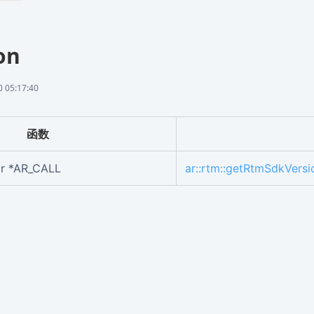
on
05:17:40
函数
ar *AR_CALL
ar::rtm::getRtmSdkVersi