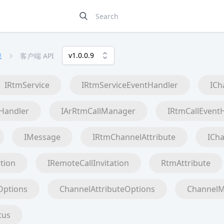
v1.0.0.9
息
客户端 API
IRtmService
IRtmServiceEventHandler
ICh
Handler
IArRtmCallManager
IRtmCallEvent
IMessage
IRtmChannelAttribute
ICh
ation
IRemoteCallInvitation
RtmAttribute
ptions
ChannelAttributeOptions
Channel
tus