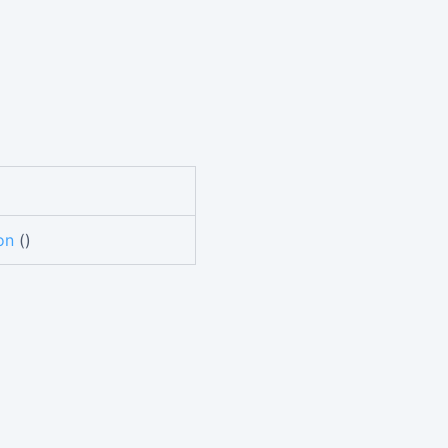
on
()