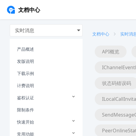
文档中心
实时消息
文档中心
实时消
产品概述
API概览
发版说明
IChannelEvent
下载示例
状态码错误码
计费说明
鉴权认证
ILocalCallInvit
限制条件
SendMessageO
快速开始
PeerOnlineSta
常用功能