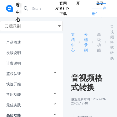
官网
开
登录
档
发者社区
注
中
下载
册
心
云端录制
音
视
文
云
高
频
档
端
级
产品概述
格
中
录
功
式
心
制
能
发版说明
转
换
计费说明
鉴权认证
音视频格
快速开始
式转换
常用功能
最近更新时间：2022-09-
20 05:17:40
最佳实践
高级功能