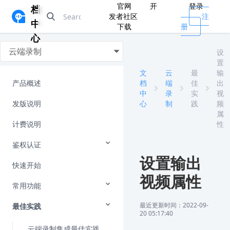
官网
开
登录
档
发者社区
注
中
下载
册
心
云端录制
设
置
文
云
最
输
产品概述
档
端
佳
出
中
录
实
视
发版说明
心
制
践
频
属
计费说明
性
鉴权认证
设置输出
快速开始
视频属性
常用功能
最近更新时间：2022-09-
最佳实践
20 05:17:40
云端录制集成最佳实践