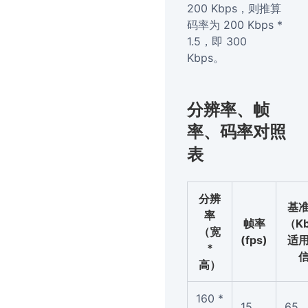
200 Kbps，则推算
码率为 200 Kbps *
1.5，即 300
Kbps。
分辨率、帧
率、码率对照
表
分辨
基
率
帧率
（K
（宽
(fps)
适
*
高）
160 *
15
65