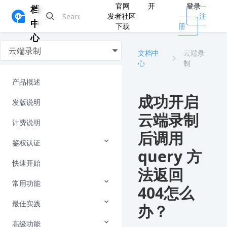
官网
开
登录
档
发者社区
注
中
下载
册
心
云端录制
文档中
云端录
心
制
产品概述
成功开启
发版说明
云端录制
计费说明
后调用
鉴权认证
query 方
快速开始
法返回
常用功能
404怎么
最佳实践
办？
高级功能