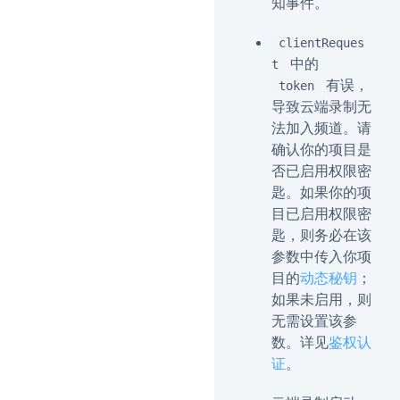
知事件。
clientReques
中的
t
有误，
token
导致云端录制无
法加入频道。请
确认你的项目是
否已启用权限密
匙。如果你的项
目已启用权限密
匙，则务必在该
参数中传入你项
目的
动态秘钥
；
如果未启用，则
无需设置该参
数。详见
鉴权认
证
。