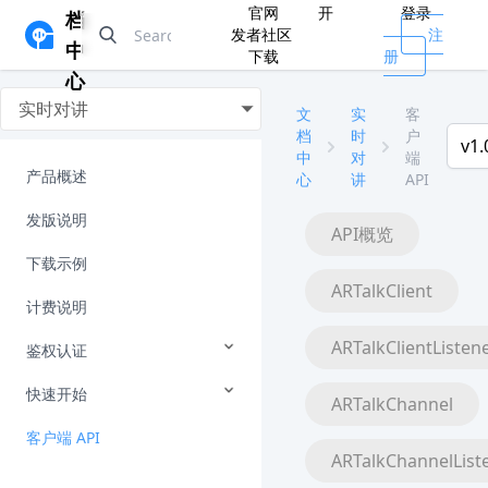
官网
开
登录
档
发者社区
注
中
下载
册
心
实时对讲
文
实
客
档
时
户
v1.
中
对
端
产品概述
心
讲
API
发版说明
API概览
下载示例
ARTalkClient
计费说明
ARTalkClientListen
鉴权认证
快速开始
ARTalkChannel
客户端 API
ARTalkChannelList