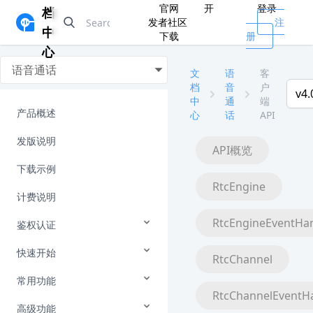
官网
开
登录
档
发者社区
注
中
下载
册
心
语音通话
文
语
客
档
音
户
v4.
中
通
端
产品概述
心
话
API
发版说明
API概览
下载示例
RtcEngine
计费说明
RtcEngineEventHa
鉴权认证
快速开始
RtcChannel
常用功能
RtcChannelEventH
高级功能