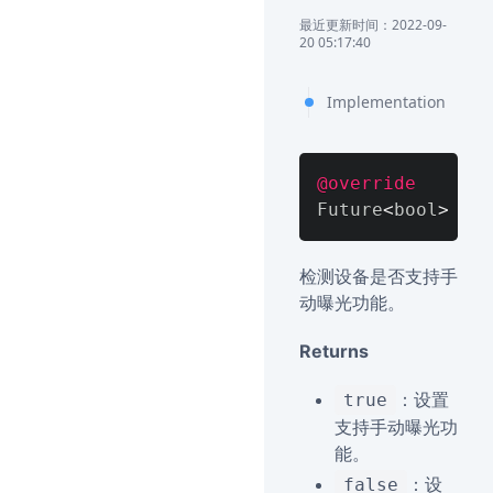
最近更新时间：2022-09-
20 05:17:40
Implementation
@override
Future
<
bool
>
 isC
检测设备是否支持手
动曝光功能。
Returns
：设置
true
支持手动曝光功
能。
：设
false