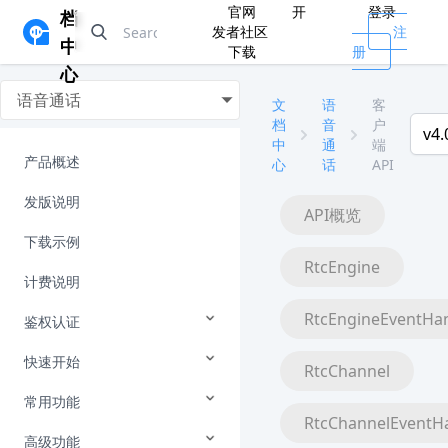
官网
开
登录
档
发者社区
注
中
下载
册
心
语音通话
文
语
客
档
音
户
v4.
中
通
端
产品概述
心
话
API
发版说明
API概览
下载示例
RtcEngine
计费说明
RtcEngineEventHa
鉴权认证
快速开始
RtcChannel
常用功能
RtcChannelEventH
高级功能