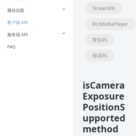
StreamKit
最佳实践
客户端 API
RtcMediaPlayer
服务端 API
警告码
FAQ
错误码
isCamera
Exposure
PositionS
upported
method