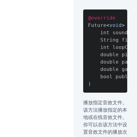
@override
Future
<
void
>
 pla
    int soundId
,
    String fileP
    int loopCoun
    double pitch
    double pan
,
    double gain
,
)
播放指定音效文件。
该方法播放指定的本
地或在线音效文件。
你可以在该方法中设
置音效文件的播放次