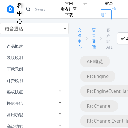
官网
开
登录
档
发者社区
注
中
下载
册
心
语音通话
文
语
客
档
音
户
v4.
中
通
端
产品概述
心
话
API
发版说明
API概览
下载示例
RtcEngine
计费说明
RtcEngineEventHa
鉴权认证
快速开始
RtcChannel
常用功能
RtcChannelEventH
高级功能