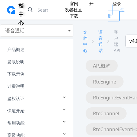
官网
开
登录
档
发者社区
注
中
下载
册
心
语音通话
文
语
客
档
音
户
v4.
中
通
端
产品概述
心
话
API
发版说明
API概览
下载示例
RtcEngine
计费说明
RtcEngineEventHa
鉴权认证
快速开始
RtcChannel
常用功能
RtcChannelEventH
高级功能