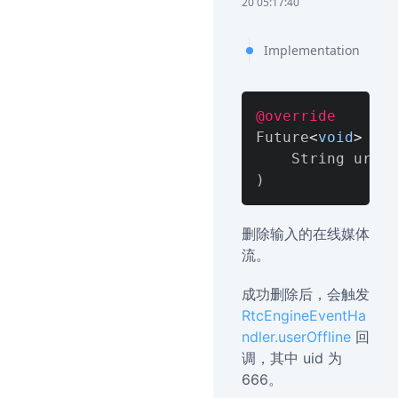
20 05:17:40
Implementation
@override
Future
<
void
>
 rem
)
删除输入的在线媒体
流。
成功删除后，会触发
RtcEngineEventHa
ndler.userOffline
回
调，其中 uid 为
666。