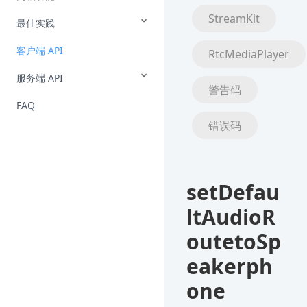
StreamKit
最佳实践
客户端 API
RtcMediaPlayer
服务端 API
警告码
FAQ
错误码
setDefau
ltAudioR
outetoSp
eakerph
one