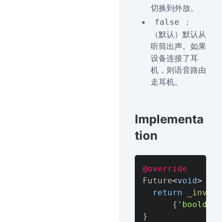
切换到外放。
：
false
（默认）默认从
听筒出声。如果
设备连接了耳
机，则语音路由
走耳机。
Implementa
tion
@override
Future
<
void
>
set
return
_invoke
{
'booldefa
}