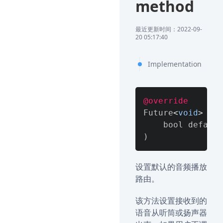
method
最近更新时间：2022-09-
20 05:17:40
Implementation
@override
Future
<
void
>
 set
)
设置默认的音频播放
路由。
该方法设置接收到的
语音从听筒或扬声器