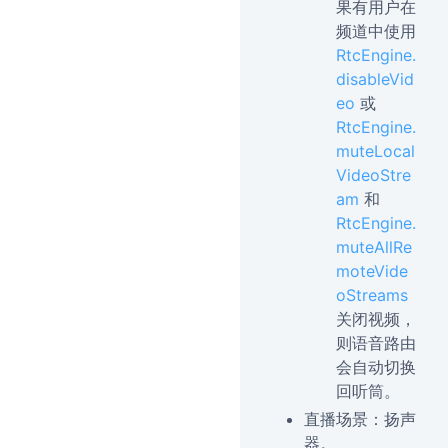
果有用户在
频道中使用
RtcEngine.
disableVid
eo
或
RtcEngine.
muteLocal
VideoStre
am
和
RtcEngine.
muteAllRe
moteVide
oStreams
关闭视频，
则语音路由
会自动切换
回听筒。
直播场景：扬声
器。