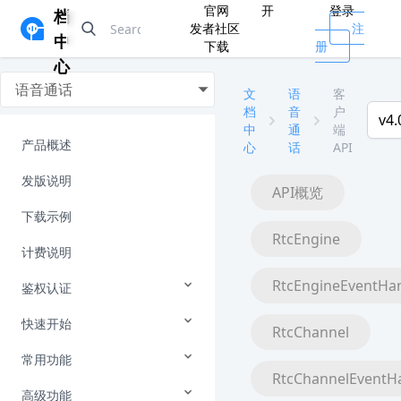
官网
开
登录
档
发者社区
注
中
下载
册
心
语音通话
文
语
客
档
音
户
v4.
中
通
端
产品概述
心
话
API
发版说明
API概览
下载示例
RtcEngine
计费说明
RtcEngineEventHa
鉴权认证
快速开始
RtcChannel
常用功能
RtcChannelEventH
高级功能