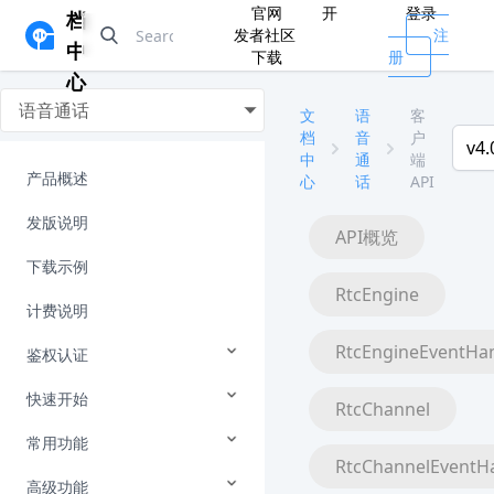
官网
开
登录
档
发者社区
注
中
下载
册
心
语音通话
文
语
客
档
音
户
v4.
中
通
端
产品概述
心
话
API
发版说明
API概览
下载示例
RtcEngine
计费说明
RtcEngineEventHa
鉴权认证
快速开始
RtcChannel
常用功能
RtcChannelEventH
高级功能