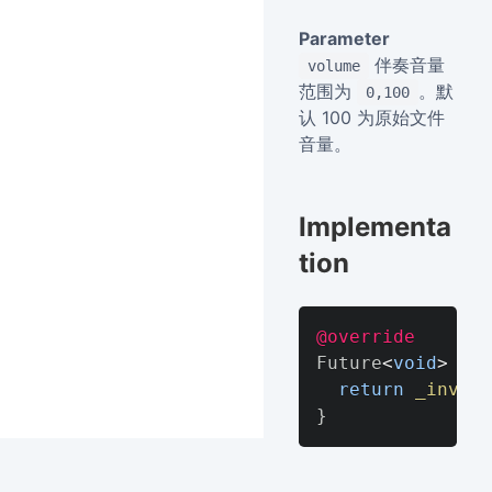
Parameter
伴奏音量
volume
范围为
。默
0,100
认 100 为原始文件
音量。
Implementa
tion
@override
Future
<
void
>
adj
return
_invoke
}