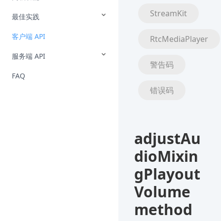
StreamKit
最佳实践
客户端 API
RtcMediaPlayer
服务端 API
警告码
FAQ
错误码
adjustAu
dioMixin
gPlayout
Volume
method