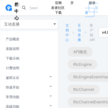
官网
开
登录
档
发者社区
注
中
下载
册
心
互动直播
文
互
客
档
动
户
v4.
中
直
端
产品概述
心
播
API
发版说明
API概览
下载示例
RtcEngine
计费说明
RtcEngineEventHa
鉴权认证
快速开始
RtcChannel
常用功能
RtcChannelEventH
高级功能