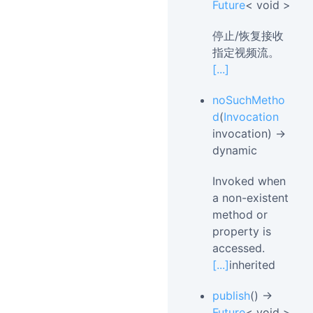
Future
< void >
停止/恢复接收
指定视频流。
[...]
noSuchMetho
d
(
Invocation
invocation) →
dynamic
Invoked when
a non-existent
method or
property is
accessed.
[...]
inherited
publish
() →
Future
< void >