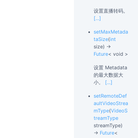
设置直播转码。
[...]
setMaxMetada
taSize
(
int
size) →
Future
< void >
设置 Metadata
的最大数据大
小。
[...]
setRemoteDef
aultVideoStrea
mType
(
VideoS
treamType
streamType)
→
Future
<