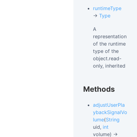
runtimeType
→
Type
A
representation
of the runtime
type of the
object.read-
only, inherited
Methods
adjustUserPla
ybackSignalVo
lume
(
String
uid,
int
volume) →