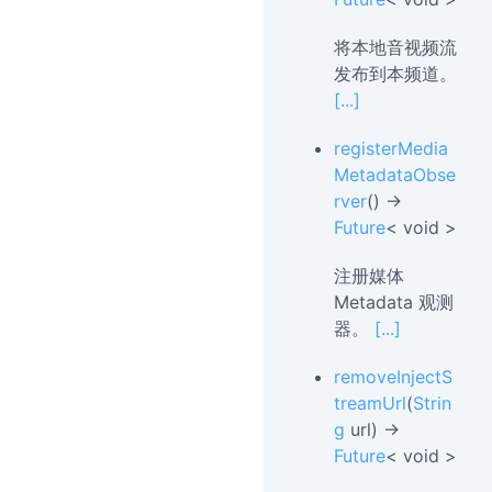
将本地音视频流
发布到本频道。
[...]
registerMedia
MetadataObse
rver
() →
Future
< void >
注册媒体
Metadata 观测
器。
[...]
removeInjectS
treamUrl
(
Strin
g
url) →
Future
< void >