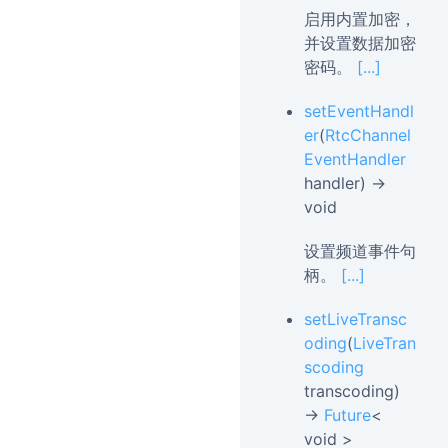
启用内置加密，
并设置数据加密
密码。
[...]
setEventHandl
er
(
RtcChannel
EventHandler
handler) →
void
设置频道事件句
柄。
[...]
setLiveTransc
oding
(
LiveTran
scoding
transcoding)
→
Future
<
void >