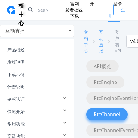
官网
开
登录
档
发者社区
注
中
下载
册
心
互动直播
文
互
客
档
动
户
v4.
中
直
端
产品概述
心
播
API
发版说明
API概览
下载示例
RtcEngine
计费说明
RtcEngineEventHa
鉴权认证
快速开始
RtcChannel
常用功能
RtcChannelEventH
高级功能