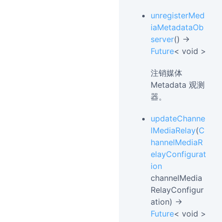
unregisterMed
iaMetadataOb
server
() →
Future
< void >
注销媒体
Metadata 观测
器。
updateChanne
lMediaRelay
(
C
hannelMediaR
elayConfigurat
ion
channelMedia
RelayConfigur
ation) →
Future
< void >