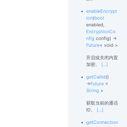
enableEncrypt
ion
(
bool
enabled,
EncryptionCo
nfig
config) →
Future
< void >
开启或关闭内置
加密。
[...]
getCallId
()
→
Future
<
String
>
获取当前的通话
ID。
[...]
getConnection