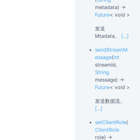
metadata) →
Future
< void >
发送
Mtadata。
[...]
sendStreamM
essage
(
int
streamId,
String
message) →
Future
< void >
发送数据流。
[...]
setClientRole
(
ClientRole
role) →