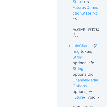
State
() →
Future
<
Conne
ctionStateTyp
e
>
获取网络连接状
态。
joinChannel
(
St
ring
token,
String
optionalInfo,
String
optionalUid,
ChannelMedia
Options
options) →
Future
< void >