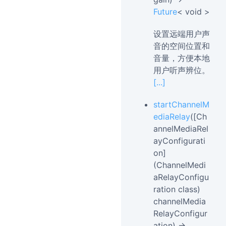
Future
< void >
设置远端用户声
音的空间位置和
音量，方便本地
用户听声辨位。
[...]
startChannelM
ediaRelay
([Ch
annelMediaRel
ayConfigurati
on]
(ChannelMedi
aRelayConfigu
ration class)
channelMedia
RelayConfigur
ation) →