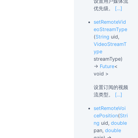
设置用户媒体流
优先级。
[...]
setRemoteVid
eoStreamType
(
String
uid,
VideoStreamT
ype
streamType)
→
Future
<
void >
设置订阅的视频
流类型。
[...]
setRemoteVoi
cePosition
(
Stri
ng
uid,
double
pan,
double
gain) →