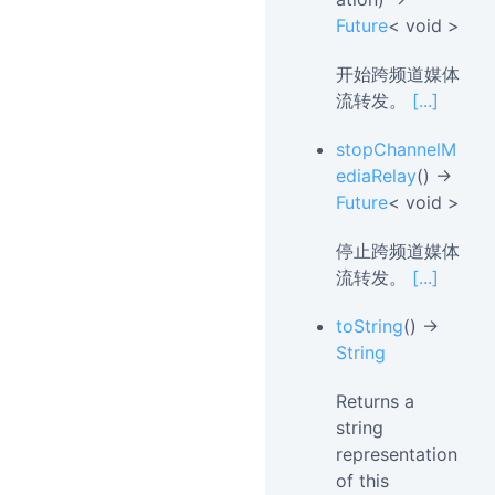
Future
< void >
开始跨频道媒体
流转发。
[...]
stopChannelM
ediaRelay
() →
Future
< void >
停止跨频道媒体
流转发。
[...]
toString
() →
String
Returns a
string
representation
of this