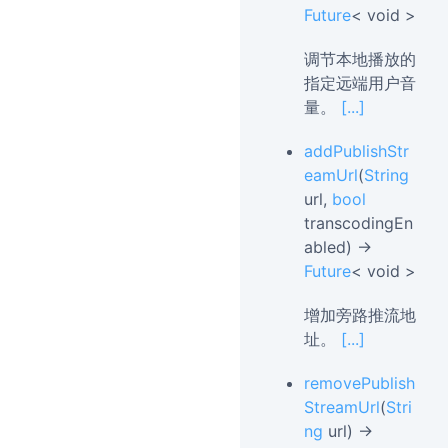
Future
< void >
调节本地播放的
指定远端用户音
量。
[...]
addPublishStr
eamUrl
(
String
url,
bool
transcodingEn
abled) →
Future
< void >
增加旁路推流地
址。
[...]
removePublish
StreamUrl
(
Stri
ng
url) →