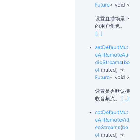
Future
< void >
设置直播场景下
的用户角色。
[...]
setDefaultMut
eAllRemoteAu
dioStreams
(
bo
ol
muted) →
Future
< void >
设置是否默认接
收音频流。
[...]
setDefaultMut
eAllRemoteVid
eoStreams
(
bo
ol
muted) →