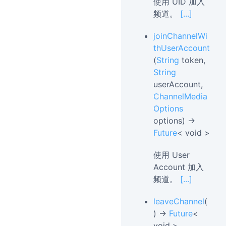
使用 UID 加入
频道。
[...]
joinChannelWi
thUserAccount
(
String
token,
String
userAccount,
ChannelMedia
Options
options) →
Future
< void >
使用 User
Account 加入
频道。
[...]
leaveChannel
(
) →
Future
<
void >