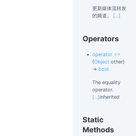
更新媒体流转发
的频道。
[...]
Operators
operator ==
(
Object
other)
→
bool
The equality
operator.
[...]
inherited
Static
Methods