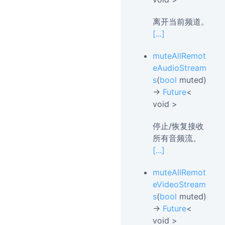
离开当前频道。
[...]
muteAllRemot
eAudioStream
s
(
bool
muted)
→
Future
<
void >
停止/恢复接收
所有音频流。
[...]
muteAllRemot
eVideoStream
s
(
bool
muted)
→
Future
<
void >