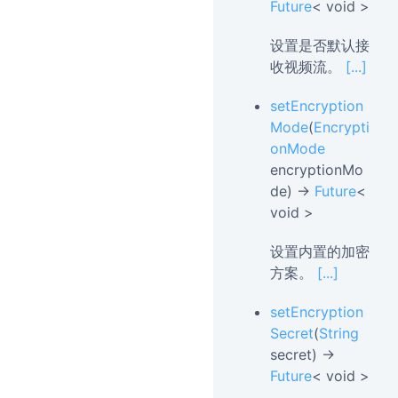
Future
< void >
设置是否默认接
收视频流。
[...]
setEncryption
Mode
(
Encrypti
onMode
encryptionMo
de) →
Future
<
void >
设置内置的加密
方案。
[...]
setEncryption
Secret
(
String
secret) →
Future
< void >