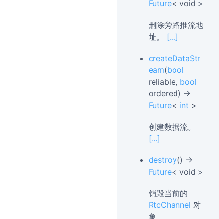
Future
< void >
删除旁路推流地
址。
[...]
createDataStr
eam
(
bool
reliable,
bool
ordered) →
Future
<
int
>
创建数据流。
[...]
destroy
() →
Future
< void >
销毁当前的
RtcChannel
对
象。