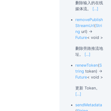
删除输入的在线
媒体流。
[...]
removePublish
StreamUrl
(
Stri
ng
url) →
Future
< void >
删除旁路推流地
址。
[...]
renewToken
(
S
tring
token) →
Future
< void >
更新 Token。
[...]
sendMetadata
(
String