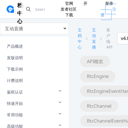
官网
开
登录
档
发者社区
注
中
下载
册
心
互动直播
文
互
客
档
动
户
v4.
中
直
端
产品概述
心
播
API
发版说明
API概览
下载示例
RtcEngine
计费说明
RtcEngineEventHa
鉴权认证
快速开始
RtcChannel
常用功能
RtcChannelEventH
高级功能