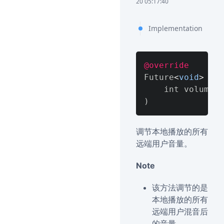
20 05:17:40
Implementation
@override
Future
<
void
>
 adj
)
调节本地播放的所有
远端用户音量。
Note
该方法调节的是
本地播放的所有
远端用户混音后
的音量。