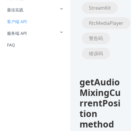
StreamKit
最佳实践
客户端 API
RtcMediaPlayer
服务端 API
警告码
FAQ
错误码
getAudio
MixingCu
rrentPosi
tion
method