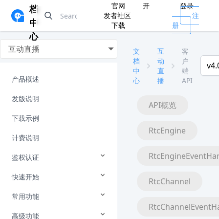
官网
开
登录
档
发者社区
注
中
下载
册
心
互动直播
文
互
客
档
动
户
v4.
中
直
端
产品概述
心
播
API
发版说明
API概览
下载示例
RtcEngine
计费说明
RtcEngineEventHa
鉴权认证
快速开始
RtcChannel
常用功能
RtcChannelEventH
高级功能