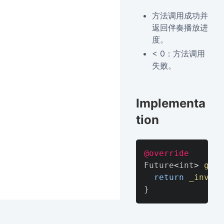
方法调用成功并
返回伴奏播放进
度。
< 0：方法调用
失败。
Implementa
tion
@override
Future
<
int
>
getA
return
_invoke
}