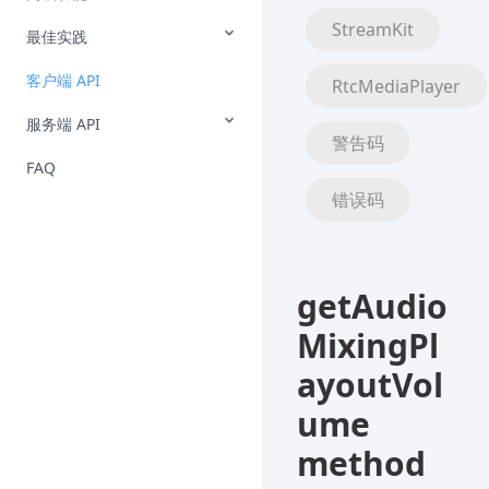
StreamKit
最佳实践
客户端 API
RtcMediaPlayer
服务端 API
警告码
FAQ
错误码
getAudio
MixingPl
ayoutVol
ume
method