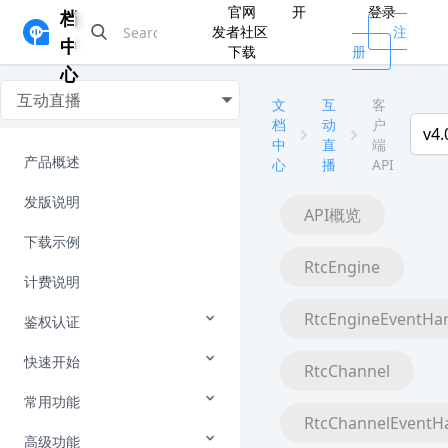
官网
开
登录
档
发者社区
注
中
下载
册
心
互动直播
文
互
客
档
动
户
v4.
中
直
端
产品概述
心
播
API
发版说明
API概览
下载示例
RtcEngine
计费说明
RtcEngineEventHa
鉴权认证
快速开始
RtcChannel
常用功能
RtcChannelEventH
高级功能