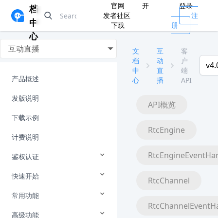
官网
开
登录
档
发者社区
注
中
下载
册
心
互动直播
文
互
客
档
动
户
v4.
中
直
端
产品概述
心
播
API
发版说明
API概览
下载示例
RtcEngine
计费说明
RtcEngineEventHa
鉴权认证
快速开始
RtcChannel
常用功能
RtcChannelEventH
高级功能