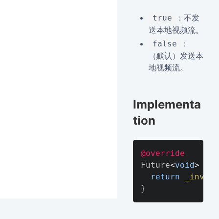
：不发
true
送本地视频流。
：
false
（默认）发送本
地视频流。
Implementa
tion
@override
Future
<
void
>
mut
return
_invoke
}