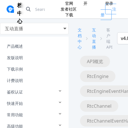
官网
开
登录
档
发者社区
注
中
下载
册
心
互动直播
文
互
客
档
动
户
v4.
中
直
端
产品概述
心
播
API
发版说明
API概览
下载示例
RtcEngine
计费说明
RtcEngineEventHa
鉴权认证
快速开始
RtcChannel
常用功能
RtcChannelEventH
高级功能