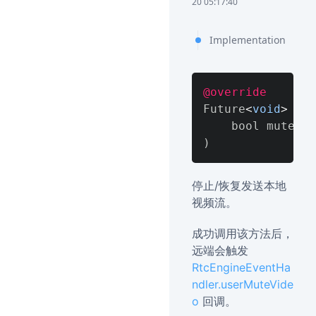
20 05:17:40
Implementation
@override
Future
<
void
>
 mut
)
停止/恢复发送本地
视频流。
成功调用该方法后，
远端会触发
RtcEngineEventHa
ndler.userMuteVide
o
回调。