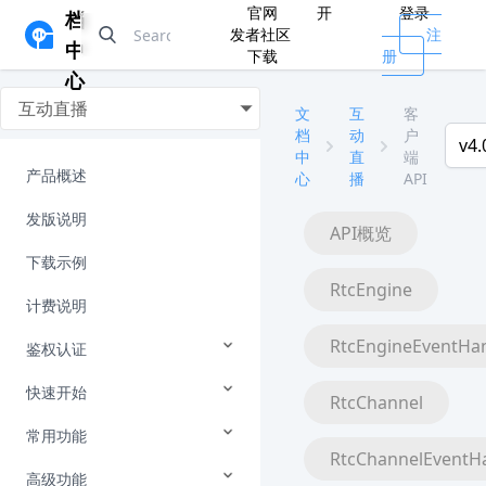
官网
开
登录
档
发者社区
注
中
下载
册
心
互动直播
文
互
客
档
动
户
v4.
中
直
端
产品概述
心
播
API
发版说明
API概览
下载示例
RtcEngine
计费说明
RtcEngineEventHa
鉴权认证
快速开始
RtcChannel
常用功能
RtcChannelEventH
高级功能