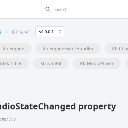
v4.0.0.1
播
客户端 API
RtcEngine
RtcEngineEventHandler
RtcCha
ntHandler
StreamKit
RtcMediaPlayer
dioStateChanged property
05:17:40