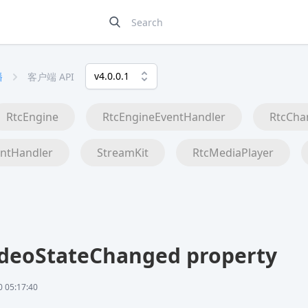
v4.0.0.1
播
客户端 API
RtcEngine
RtcEngineEventHandler
RtcCha
ntHandler
StreamKit
RtcMediaPlayer
deoStateChanged property
05:17:40