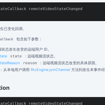
ateCallback remoteVideoStateChanged

生已变化回调。
包含如下参数：
allback
频状态发生改变的远端用户 ID。
tate
：远端视频流状态。
state
tateReason
：远端视频流状态改变的具体原因。
reason
：从本地用户调用
RtcEngine.joinChannel
方法到发生本事件经
tion