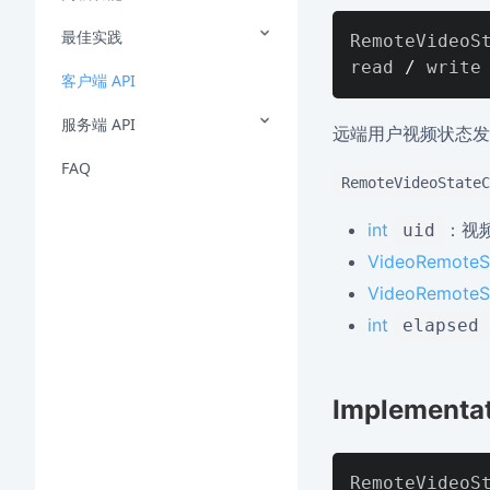
最佳实践
RemoteVideoSt
read 
/
客户端 API
服务端 API
远端用户视频状态发
FAQ
RemoteVideoStateC
int
：视
uid
VideoRemoteS
VideoRemoteS
int
elapsed
Implementa