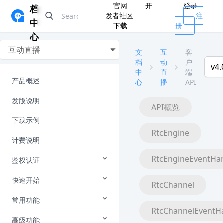
官网
开
登录
档
发者社区
注
中
下载
册
心
互动直播
文
互
客
档
动
户
v4.
中
直
端
产品概述
心
播
API
发版说明
API概览
下载示例
RtcEngine
计费说明
RtcEngineEventHa
鉴权认证
快速开始
RtcChannel
常用功能
RtcChannelEventH
高级功能