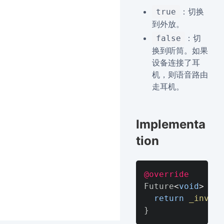
：切换
true
到外放。
：切
false
换到听筒。如果
设备连接了耳
机，则语音路由
走耳机。
Implementa
tion
@override
Future
<
void
>
set
return
_invoke
}