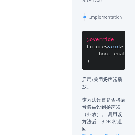
20 05:17:40
Implementation
@override
Future
<
void
>
 set
)
启用/关闭扬声器播
放。
该方法设置是否将语
音路由设到扬声器
（外放）。 调用该
方法后，SDK 将返
回