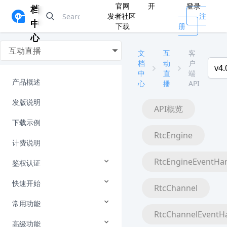
官网
开
登录
档
发者社区
注
中
下载
册
心
互动直播
文
互
客
档
动
户
v4.
中
直
端
产品概述
心
播
API
发版说明
API概览
下载示例
RtcEngine
计费说明
RtcEngineEventHa
鉴权认证
快速开始
RtcChannel
常用功能
RtcChannelEventH
高级功能