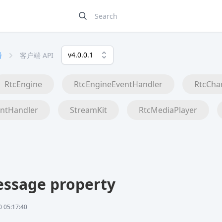
v4.0.0.1
播
客户端 API
RtcEngine
RtcEngineEventHandler
RtcCha
ntHandler
StreamKit
RtcMediaPlayer
ssage property
05:17:40