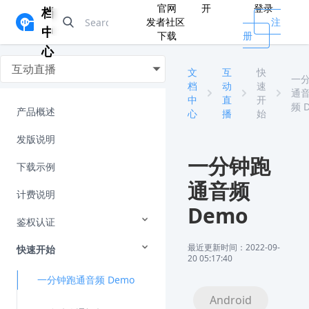
官网
开
登录
档
发者社区
注
中
下载
册
心
互动直播
文
互
快
一
档
动
速
通
中
直
开
频 
产品概述
心
播
始
发版说明
一分钟跑
下载示例
通音频
计费说明
Demo
鉴权认证
最近更新时间：2022-09-
快速开始
20 05:17:40
一分钟跑通音频 Demo
Android