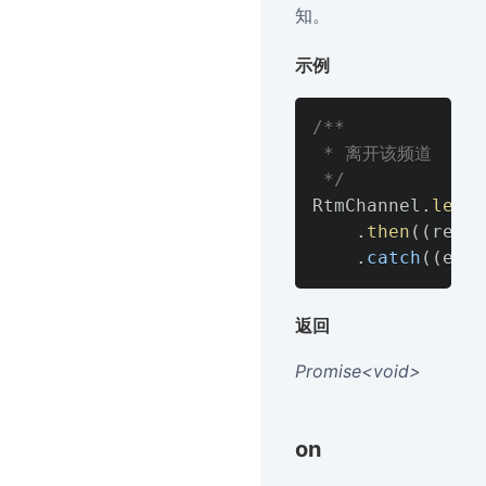
知。
示例
/**

 * 离开该频道

 */
RtmChannel
.
leave
.
then
(
(
res
)
.
catch
(
(
err
)
返回
Promise<
void
>
on