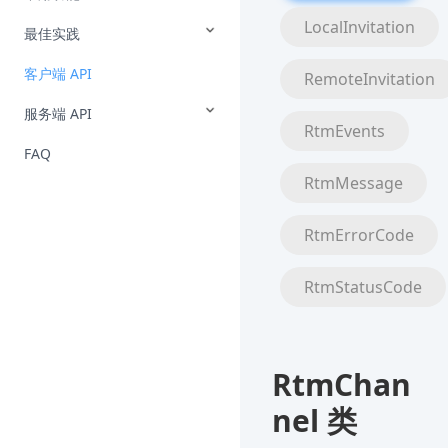
LocalInvitation
最佳实践
客户端 API
RemoteInvitation
服务端 API
RtmEvents
FAQ
RtmMessage
RtmErrorCode
RtmStatusCode
RtmChan
nel 类