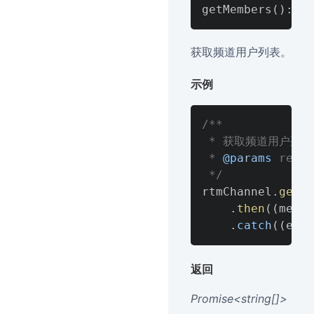
获取频道用户列表。
示例
/**

 * 获取频道用户列表

 * 
@params
 res
 */
rtmChannel
.
getMe
.
then
(
(
membe
.
catch
(
(
err
)
返回
Promise<string[]>