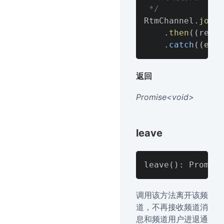
 */
RtmChannel
.
join
(
.
then
(
(
res
)
.
catch
(
(
err
)
返回
Promise<
void
>
leave
调用该方法离开该频
道，不再接收频道消
息和频道用户进退通