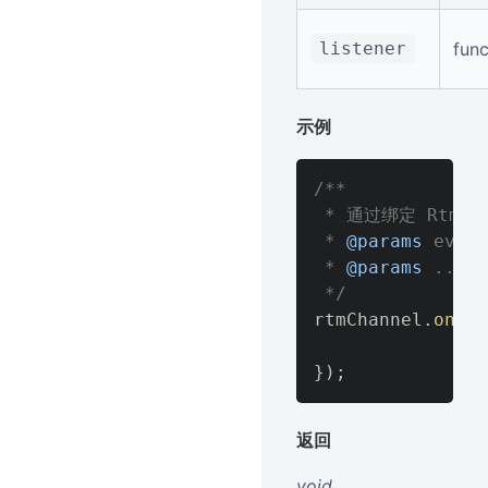
listener
func
示例
/**

 * 通过绑定 RtmC
 * 
@params
 even
 * 
@params
 ...
 */
rtmChannel
.
on
(
"C
}
)
;
返回
void