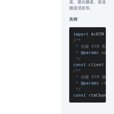
道、退出频道、发送
频道消息等。
实例
import
ArRTM
fro
/**

 * 创建 RTM 客户端
 * 
@params
 appI
 */
const
 client 
=
A
/**

 * 创建 RTM 频道实
 * 
@params
 chan
 */
const
 rtmChannel