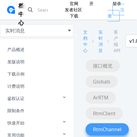
官网
开
登录
档
发者社区
注
中
下载
册
心
实时消息
文
实
客
档
时
户
v1.
中
消
端
产品概述
心
息
API
发版说明
接口概览
下载示例
Globals
计费说明
ArRTM
鉴权认证
限制条件
RtmClient
快速开始
RtmChannel
常用功能