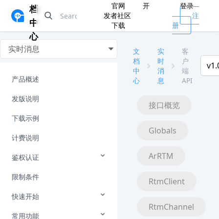
官网
开
登录
档
发者社区
注
中
下载
册
心
实时消息
文
实
客
档
时
户
v1.
中
消
端
产品概述
心
息
API
发版说明
接口概览
下载示例
Globals
计费说明
ArRTM
鉴权认证
限制条件
RtmClient
快速开始
RtmChannel
常用功能