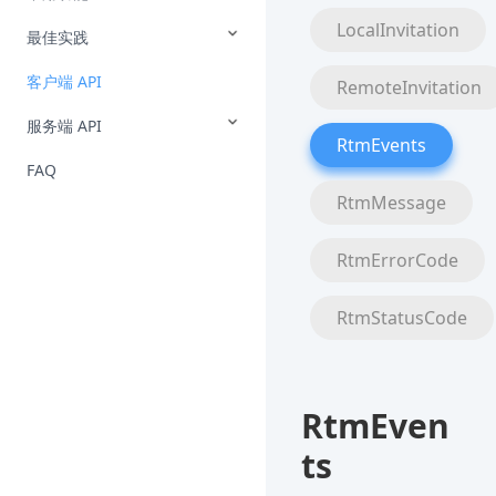
LocalInvitation
最佳实践
客户端 API
RemoteInvitation
服务端 API
RtmEvents
FAQ
RtmMessage
RtmErrorCode
RtmStatusCode
RtmEven
ts