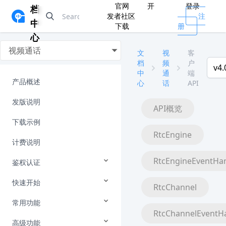
官网
开
登录
档
发者社区
注
中
下载
册
心
视频通话
文
视
客
档
频
户
v4.
中
通
端
产品概述
心
话
API
发版说明
API概览
下载示例
RtcEngine
计费说明
RtcEngineEventHa
鉴权认证
快速开始
RtcChannel
常用功能
RtcChannelEventH
高级功能