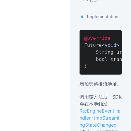
20 05:17:40
Implementation
@override
Future
<
void
>
 add
    String url
,
)
增加旁路推流地址。
调用该方法后，SDK
会在本地触发
RtcEngineEventHa
ndler.rtmpStreami
ngStateChanged