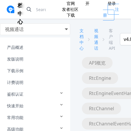
官网
开
登录
档
发者社区
注
中
下载
册
心
视频通话
文
视
客
档
频
户
v4.
中
通
端
产品概述
心
话
API
发版说明
API概览
下载示例
RtcEngine
计费说明
RtcEngineEventHa
鉴权认证
快速开始
RtcChannel
常用功能
RtcChannelEventH
高级功能