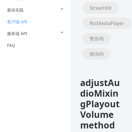
StreamKit
最佳实践
客户端 API
RtcMediaPlayer
服务端 API
警告码
FAQ
错误码
adjustAu
dioMixin
gPlayout
Volume
method