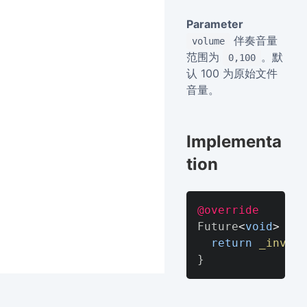
Parameter
伴奏音量
volume
范围为
。默
0,100
认 100 为原始文件
音量。
Implementa
tion
@override
Future
<
void
>
adj
return
_invoke
}