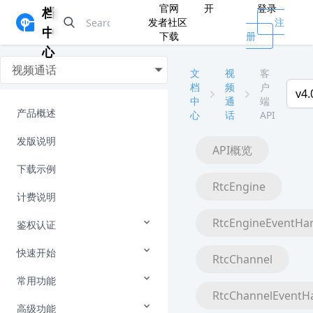
官网
开
登录
档
发者社区
注
中
下载
册
心
视频通话
文
视
客
档
频
户
v4.
中
通
端
产品概述
心
话
API
发版说明
API概览
下载示例
RtcEngine
计费说明
RtcEngineEventHa
鉴权认证
快速开始
RtcChannel
常用功能
RtcChannelEventH
高级功能