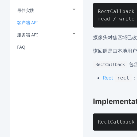
最佳实践
RectCallback 
read 
/
客户端 API
服务端 API
摄像头对焦区域已改
FAQ
该回调是由本地用
包
RectCallback
Rect
：
rect
Implementa