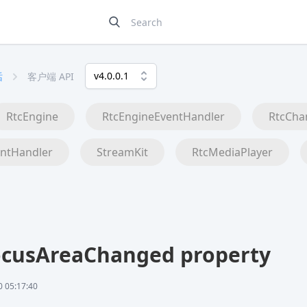
v4.0.0.1
话
客户端 API
RtcEngine
RtcEngineEventHandler
RtcCha
ntHandler
StreamKit
RtcMediaPlayer
cusAreaChanged property
05:17:40