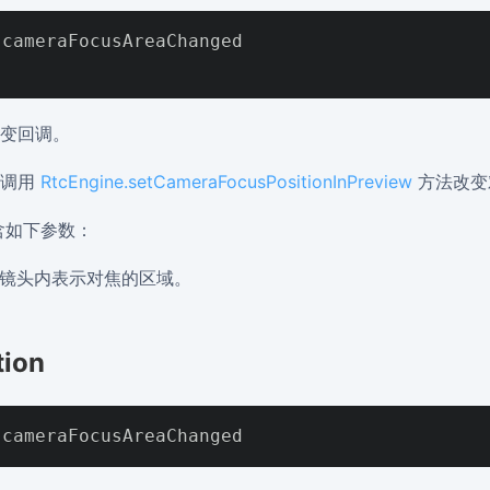
cameraFocusAreaChanged

变回调。
户调用
RtcEngine.setCameraFocusPositionInPreview
方法改变
含如下参数：
镜头内表示对焦的区域。
tion