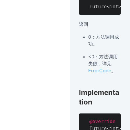
  Future
<
int
>
ge
返回
0：方法调用成
功。
<0：方法调用
失败，详见
ErrorCode
。
Implementa
tion
@override
  Future
<
int
>
ge