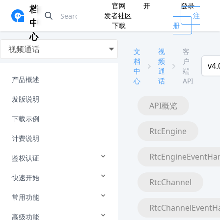
官网
开
登录
档
发者社区
注
中
下载
册
心
视频通话
文
视
客
档
频
户
v4.
中
通
端
产品概述
心
话
API
发版说明
API概览
下载示例
RtcEngine
计费说明
RtcEngineEventHa
鉴权认证
快速开始
RtcChannel
常用功能
RtcChannelEventH
高级功能