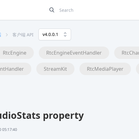
v4.0.0.1
话
客户端 API
RtcEngine
RtcEngineEventHandler
RtcCha
ntHandler
StreamKit
RtcMediaPlayer
dioStats property
05:17:40