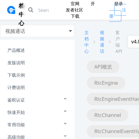
官网
开
登录
档
发者社区
注
中
下载
册
心
视频通话
文
视
客
档
频
户
v4.
中
通
端
产品概述
心
话
API
发版说明
API概览
下载示例
RtcEngine
计费说明
RtcEngineEventHa
鉴权认证
快速开始
RtcChannel
常用功能
RtcChannelEventH
高级功能