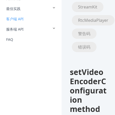
StreamKit
最佳实践
客户端 API
RtcMediaPlayer
服务端 API
警告码
FAQ
错误码
setVideo
EncoderC
onfigurat
ion
method