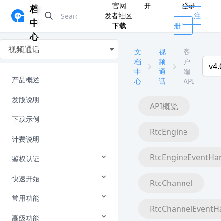
官网
开
登录
档
发者社区
注
中
下载
册
心
视频通话
文
视
客
档
频
户
v4.
中
通
端
产品概述
心
话
API
发版说明
API概览
下载示例
RtcEngine
计费说明
RtcEngineEventHa
鉴权认证
快速开始
RtcChannel
常用功能
RtcChannelEventH
高级功能