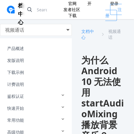
官网
开
登录
档
发者社区
注
中
下载
册
心
视频通话
文档中
视频通
心
话
产品概述
为什么
发版说明
Android
下载示例
10 无法使
计费说明
用
鉴权认证
startAudi
快速开始
oMixing
常用功能
播放背景
高级功能