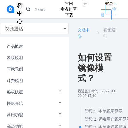
官网
开
登录
档
发者社区
注
中
下载
册
心
视频通话
文档中
视频通
心
话
产品概述
如何设置
发版说明
镜像模
下载示例
式？
计费说明
最近更新时间：2022-09-
鉴权认证
20 05:17:40
快速开始
阶段 1. 本地视图显示
常用功能
阶段 2. 远端用户视图显
高级功能
阶段 3. 本地发送视频流