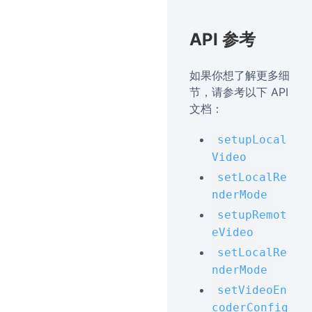
API 参考
如果你想了解更多细
节，请参考以下 API
文档：
setupLocal
Video
setLocalRe
nderMode
setupRemot
eVideo
setLocalRe
nderMode
setVideoEn
coderConfig