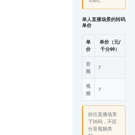
1080。
单人直播场景的转码
单价
单
单价（元/
价
千分钟）
音
7
频
视
7
频
担任直播场景
下转码，不区
分音视频类