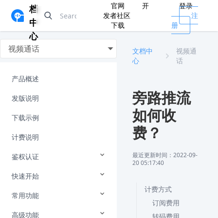
官网
开
登录
档
发者社区
注
中
下载
册
心
视频通话
文档中
视频通
心
话
产品概述
旁路推流
发版说明
如何收
下载示例
费？
计费说明
最近更新时间：2022-09-
鉴权认证
20 05:17:40
快速开始
计费方式
常用功能
订阅费用
高级功能
转码费用