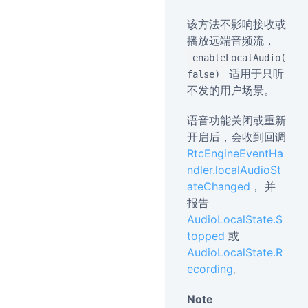
该方法不影响接收或
播放远端音频流，
enableLocalAudio(
适用于只听
false)
不发的用户场景。
语音功能关闭或重新
开启后，会收到回调
RtcEngineEventHa
ndler.localAudioSt
ateChanged
， 并
报告
AudioLocalState.S
topped
或
AudioLocalState.R
ecording
。
Note