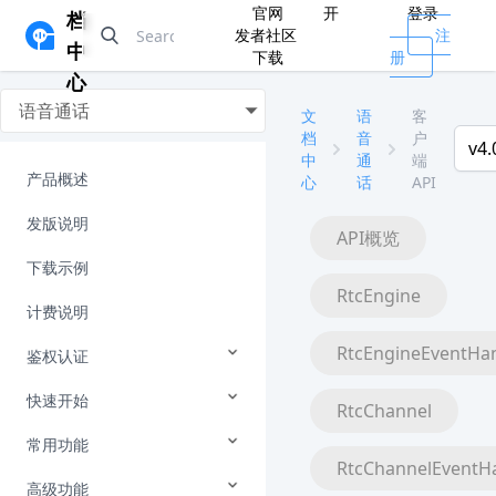
官网
开
登录
档
发者社区
注
中
下载
册
心
语音通话
文
语
客
档
音
户
v4.
中
通
端
产品概述
心
话
API
发版说明
API概览
下载示例
RtcEngine
计费说明
RtcEngineEventHa
鉴权认证
快速开始
RtcChannel
常用功能
RtcChannelEventH
高级功能