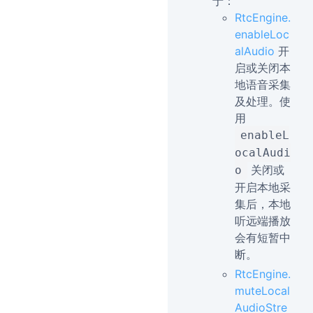
于：
RtcEngine.
enableLoc
alAudio
开
启或关闭本
地语音采集
及处理。使
用
enableL
ocalAudi
关闭或
o
开启本地采
集后，本地
听远端播放
会有短暂中
断。
RtcEngine.
muteLocal
AudioStre