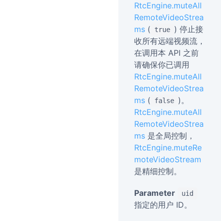
RtcEngine.muteAll
RemoteVideoStrea
ms
(
) 停止接
true
收所有远端视频流，
在调用本 API 之前
请确保你已调用
RtcEngine.muteAll
RemoteVideoStrea
ms
(
)。
false
RtcEngine.muteAll
RemoteVideoStrea
ms
是全局控制，
RtcEngine.muteRe
moteVideoStream
是精细控制。
Parameter
uid
指定的用户 ID。