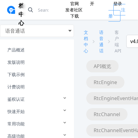
官网
开
登录
档
发者社区
注
中
下载
册
心
语音通话
文
语
客
档
音
户
v4.
中
通
端
产品概述
心
话
API
发版说明
API概览
下载示例
RtcEngine
计费说明
RtcEngineEventHa
鉴权认证
快速开始
RtcChannel
常用功能
RtcChannelEventH
高级功能