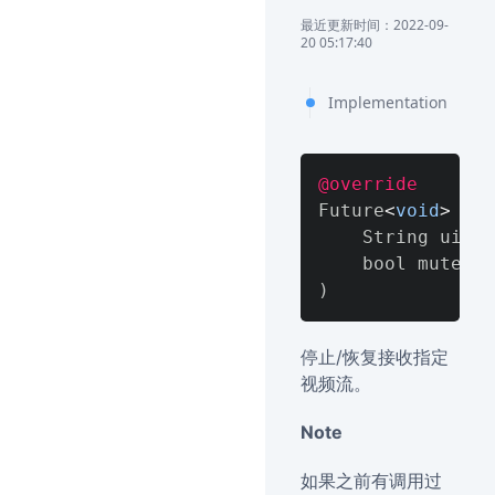
最近更新时间：2022-09-
20 05:17:40
Implementation
@override
Future
<
void
>
 mut
    String uid
,
)
停止/恢复接收指定
视频流。
Note
如果之前有调用过