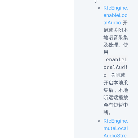
于：
RtcEngine.
enableLoc
alAudio
开
启或关闭本
地语音采集
及处理。使
用
enableL
ocalAudi
关闭或
o
开启本地采
集后，本地
听远端播放
会有短暂中
断。
RtcEngine.
muteLocal
AudioStre