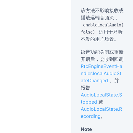
该方法不影响接收或
播放远端音频流，
enableLocalAudio(
适用于只听
false)
不发的用户场景。
语音功能关闭或重新
开启后，会收到回调
RtcEngineEventHa
ndler.localAudioSt
ateChanged
， 并
报告
AudioLocalState.S
topped
或
AudioLocalState.R
ecording
。
Note