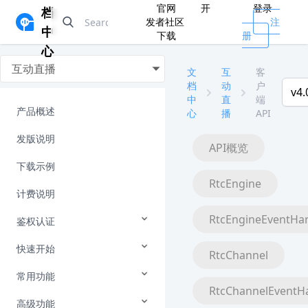
官网
开
登录
档
发者社区
注
中
下载
册
心
互动直播
文
互
客
档
动
户
v4.
中
直
端
产品概述
心
播
API
发版说明
API概览
下载示例
RtcEngine
计费说明
RtcEngineEventHa
鉴权认证
快速开始
RtcChannel
常用功能
RtcChannelEventH
高级功能