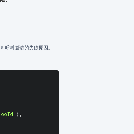
主叫呼叫邀请的失败原因。
leeId"
)
;