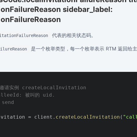
ionFailureReason sidebar_label:
tionFailureReason
代表的相关状态码。
itationFailureReason
是一个枚举类型，每一个枚举表示 RTM 返回给
ilureReason
实例 createLocalInvitation

alleeId: 被叫的 uid.

send

nvitation 
=
 client
.
createLocalInvitation
(
"cal