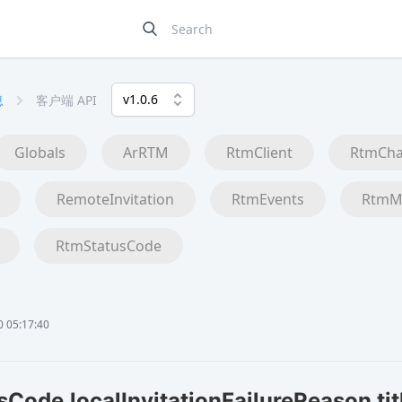
v1.0.6
息
客户端 API
Globals
ArRTM
RtmClient
RtmCha
RemoteInvitation
RtmEvents
RtmM
RtmStatusCode
05:17:40
sCode.localInvitationFailureReason tit