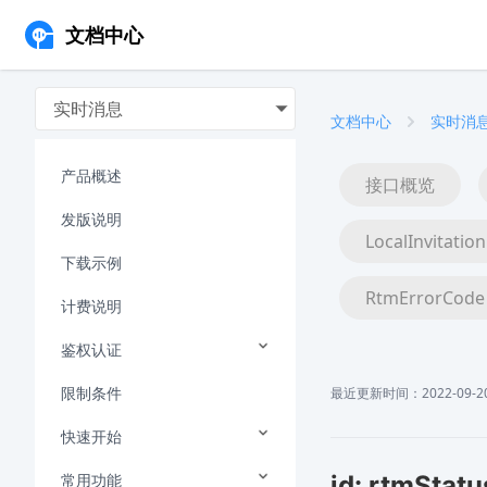
文档中心
实时消息
文档中心
实时消
产品概述
接口概览
发版说明
LocalInvitation
下载示例
RtmErrorCode
计费说明
鉴权认证
限制条件
最近更新时间：2022-09-20 
快速开始
常用功能
id: rtmStatu