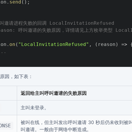
ion
.
send
(
)
;
邀请进程失败的回调 LocalInvitationRefused

eason: 呼叫邀请的失败原因，详情请见上方枚举类型 LocalInvit
ion
.
on
(
"LocalInvitationRefused"
,
(
reason
)
=>
...
原因，如下表：
返回给主叫呼叫邀请的失败原因
主叫未登录。
被叫在线，但主叫发出呼叫邀请 30 秒后仍未收到被叫
ONSE
叫邀请。一般由于网络中断造成。