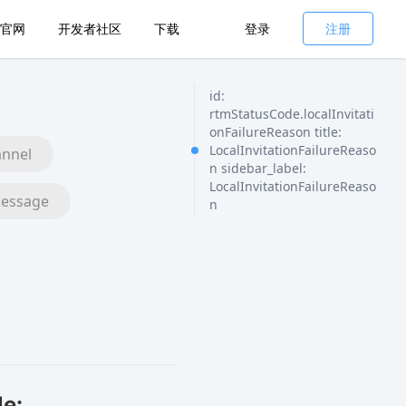
官网
开发者社区
下载
登录
注册
id:
rtmStatusCode.localInvitati
onFailureReason title:
LocalInvitationFailureReaso
nnel
n sidebar_label:
LocalInvitationFailureReaso
essage
n
le: