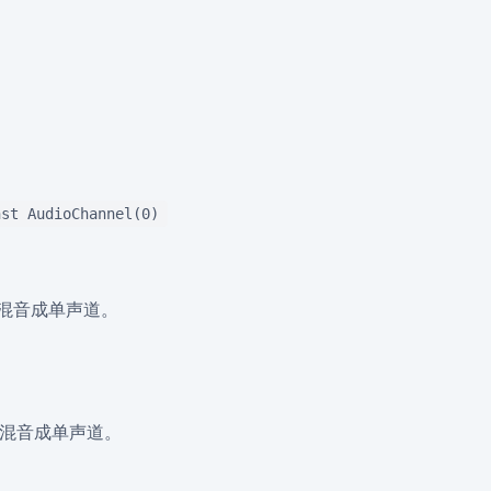
nst AudioChannel(0)
道混音成单声道。
道混音成单声道。