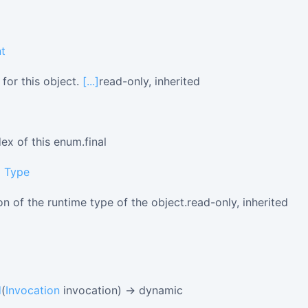
nt
for this object.
[...]
read-only, inherited
ex of this enum.final
→
Type
on of the runtime type of the object.read-only, inherited
d
(
Invocation
invocation) → dynamic