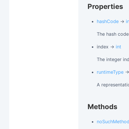
Properties
hashCode
→
i
The hash code 
index →
int
The integer ind
runtimeType
A representati
Methods
noSuchMetho