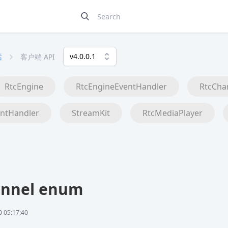
v4.0.0.1
话
客户端 API
RtcEngine
RtcEngineEventHandler
RtcCha
ntHandler
StreamKit
RtcMediaPlayer
annel enum
05:17:40