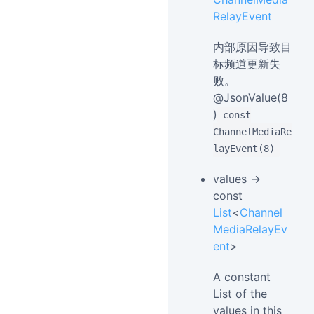
RelayEvent
内部原因导致目
标频道更新失
败。
@JsonValue(8
)
const
ChannelMediaRe
layEvent(8)
values →
const
List
<
Channel
MediaRelayEv
ent
>
A constant
List of the
values in this