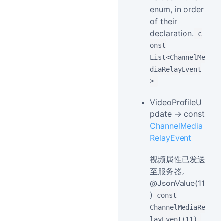
enum, in order
of their
declaration.
c
onst
List<ChannelMe
diaRelayEvent
>
VideoProfileU
pdate → const
ChannelMedia
RelayEvent
视频属性已发送
至服务器。
@JsonValue(11
)
const
ChannelMediaRe
layEvent(11)