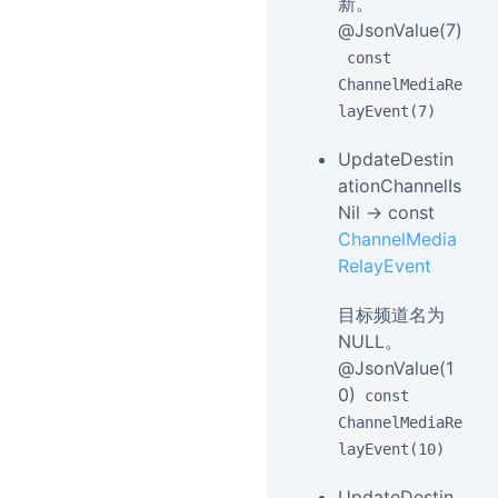
新。
@JsonValue(7)
const
ChannelMediaRe
layEvent(7)
UpdateDestin
ationChannelIs
Nil → const
ChannelMedia
RelayEvent
目标频道名为
NULL。
@JsonValue(1
0)
const
ChannelMediaRe
layEvent(10)
UpdateDestin