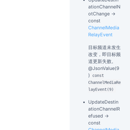
ationChannelN
otChange →
const
ChannelMedia
RelayEvent
目标频道未发生
改变，即目标频
道更新失败。
@JsonValue(9
)
const
ChannelMediaRe
layEvent(9)
UpdateDestin
ationChannelR
efused →
const
ChannelMedia