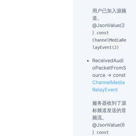
用户已加入源频
道。
@JsonValue(2
)
const
ChannelMediaRe
layEvent(2)
ReceivedAudi
oPacketFromS
ource → const
ChannelMedia
RelayEvent
服务器收到了源
标频道发送的音
频流。
@JsonValue(6
)
const