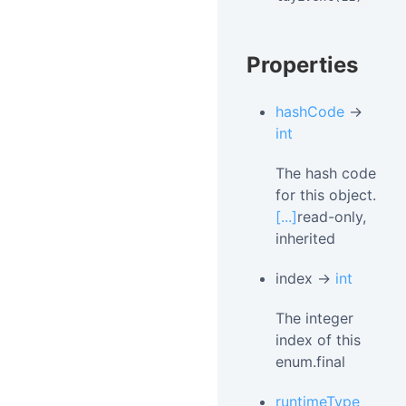
Properties
hashCode
→
int
The hash code
for this object.
[...]
read-only,
inherited
index →
int
The integer
index of this
enum.final
runtimeType