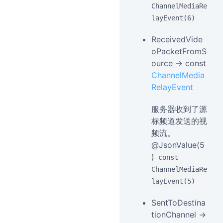
ChannelMediaRe
layEvent(6)
ReceivedVide
oPacketFromS
ource → const
ChannelMedia
RelayEvent
服务器收到了源
标频道发送的视
频流。
@JsonValue(5
)
const
ChannelMediaRe
layEvent(5)
SentToDestina
tionChannel →