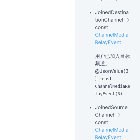
JoinedDestina
tionChannel →
const
ChannelMedia
RelayEvent
用户已加入目标
频道。
@JsonValue(3
)
const
ChannelMediaRe
layEvent(3)
JoinedSource
Channel →
const
ChannelMedia
RelayEvent