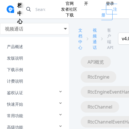
官网
开
登录
档
发者社区
注
中
下载
册
心
视频通话
文
视
客
档
频
户
v4.
中
通
端
产品概述
心
话
API
发版说明
API概览
下载示例
RtcEngine
计费说明
RtcEngineEventHa
鉴权认证
快速开始
RtcChannel
常用功能
RtcChannelEventH
高级功能