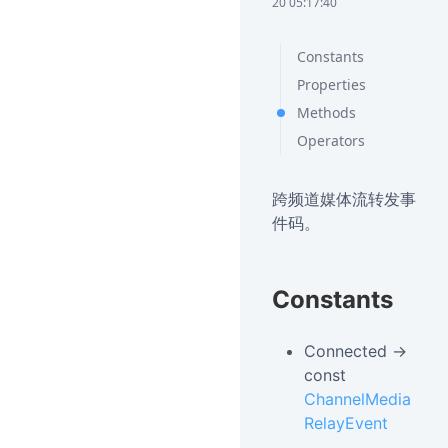
20 05:17:40
Constants
Properties
Methods
Operators
跨频道媒体流转发事
件码。
Constants
Connected →
const
ChannelMedia
RelayEvent