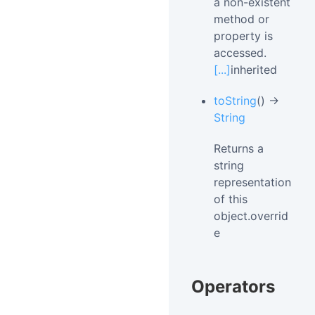
a non-existent
method or
property is
accessed.
[...]
inherited
toString
() →
String
Returns a
string
representation
of this
object.overrid
e
Operators