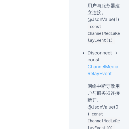
用户与服务器建
立连接。
@JsonValue(1)
const
ChannelMediaRe
layEvent(1)
Disconnect →
const
ChannelMedia
RelayEvent
网络中断导致用
户与服务器连接
断开。
@JsonValue(0
)
const
ChannelMediaRe
layEvent(0)