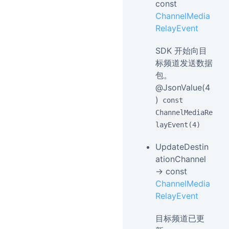
const
ChannelMedia
RelayEvent
SDK 开始向目
标频道发送数据
包。
@JsonValue(4
)
const
ChannelMediaRe
layEvent(4)
UpdateDestin
ationChannel
→ const
ChannelMedia
RelayEvent
目标频道已更