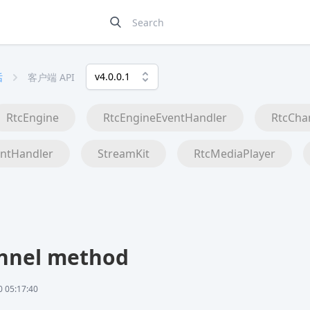
v4.0.0.1
话
客户端 API
RtcEngine
RtcEngineEventHandler
RtcCha
ntHandler
StreamKit
RtcMediaPlayer
nnel method
05:17:40