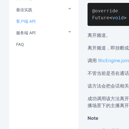
最佳实践
Future
<
void
>
客户端 API
服务端 API
离开频道。
FAQ
离开频道，即挂断或
调用
RtcEngine.joi
不管当前是否在通
该方法会把会话相关
成功调用该方法离
播场景下的主播离
Note