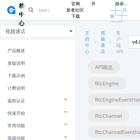
官网
开
登录
档
发者社区
注
中
下载
册
心
视频通话
文
视
客
档
频
户
v4.
中
通
端
产品概述
心
话
API
发版说明
API概览
下载示例
RtcEngine
计费说明
RtcEngineEventHa
鉴权认证
快速开始
RtcChannel
常用功能
RtcChannelEventH
高级功能