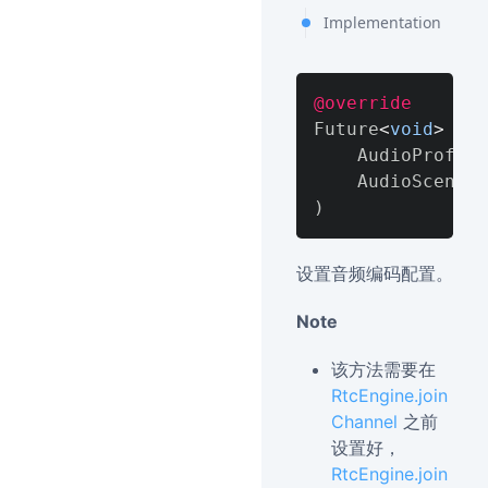
Implementation
@override
Future
<
void
>
 set
    AudioProfile
)
设置音频编码配置。
Note
该方法需要在
RtcEngine.join
Channel
之前
设置好，
RtcEngine.join